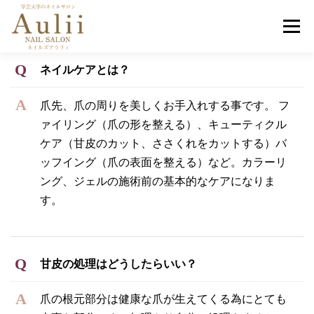
コ
メニュ
ン
テ
ン
ネイルケアとは？
ホーム
選ばれる理由
メニュー･料金
ツ
へ
爪先、爪の周りを美しくお手入れする事です。 フ
ス
ァイリング（爪の形を整える）、キューティクル
お客様の声
アクセス
お問い合わせ
キ
ケア（甘皮のカット、ささくれをカットする）バ
ッ
ッフイング（爪の表面を整える）など。カラーリ
プ
ング、ジェルの施術前の基本的なケアになりま
す。
甘皮の処理はどうしたらいい？
爪の根元部分は健康な爪が生えてくる為にとても